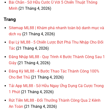
Bài Chắn - Sở Hữu Cước Ù Với 5 Chiến Thuật Thông
Minh
(21 Tháng 4, 2026)
Trang
Sitemap ML88 | Khám phá nhanh toàn bộ danh mục và
dịch vụ
(21 Tháng 4, 2026)
Đại Lý ML88 - 5 Chiến Lược Bứt Phá Thu Nhập Cho Đối
Tác
(21 Tháng 4, 2026)
Đăng Nhập ML88 - Quy Trình 4 Bước Thành Công Sau 1
Giây
(21 Tháng 4, 2026)
Đăng Ký ML88 - 4 Bước Thao Tác Thành Công 100%
Cho Bet Thủ
(21 Tháng 4, 2026)
Tải App ML88 - Sở Hữu Ngay Ứng Dụng Cá Cược Trong
1 Phút
(21 Tháng 4, 2026)
Rút Tiền ML88 - Đổi Thưởng Thành Công Qua 2 Kênh
An Toàn
(21 Tháng 4, 2026)