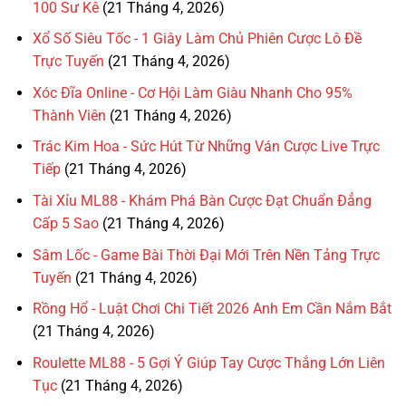
100 Sư Kê
(21 Tháng 4, 2026)
Xổ Số Siêu Tốc - 1 Giây Làm Chủ Phiên Cược Lô Đề
Trực Tuyến
(21 Tháng 4, 2026)
Xóc Đĩa Online - Cơ Hội Làm Giàu Nhanh Cho 95%
Thành Viên
(21 Tháng 4, 2026)
Trác Kim Hoa - Sức Hút Từ Những Ván Cược Live Trực
Tiếp
(21 Tháng 4, 2026)
Tài Xỉu ML88 - Khám Phá Bàn Cược Đạt Chuẩn Đẳng
Cấp 5 Sao
(21 Tháng 4, 2026)
Sâm Lốc - Game Bài Thời Đại Mới Trên Nền Tảng Trực
Tuyến
(21 Tháng 4, 2026)
Rồng Hổ - Luật Chơi Chi Tiết 2026 Anh Em Cần Nắm Bắt
(21 Tháng 4, 2026)
Roulette ML88 - 5 Gợi Ý Giúp Tay Cược Thắng Lớn Liên
Tục
(21 Tháng 4, 2026)