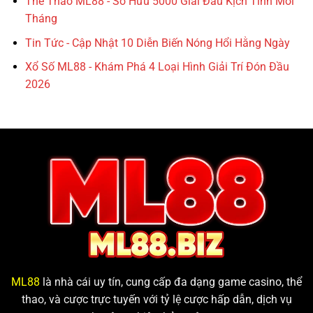
Thể Thao ML88 - Sở Hữu 5000 Giải Đấu Kịch Tính Mỗi
Tháng
Tin Tức - Cập Nhật 10 Diễn Biến Nóng Hổi Hằng Ngày
Xổ Số ML88 - Khám Phá 4 Loại Hình Giải Trí Đón Đầu
2026
ML88
là nhà cái uy tín, cung cấp đa dạng game casino, thể
thao, và cược trực tuyến với tỷ lệ cược hấp dẫn, dịch vụ