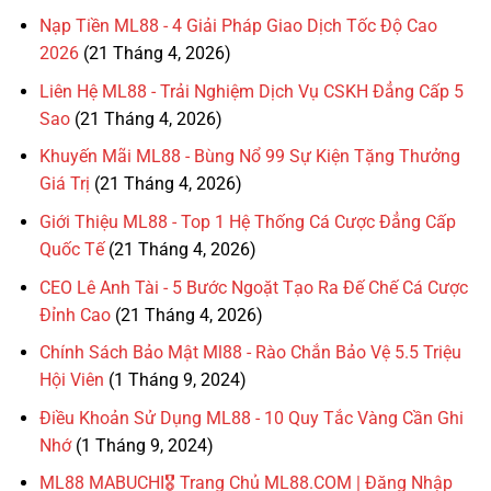
Nạp Tiền ML88 - 4 Giải Pháp Giao Dịch Tốc Độ Cao
2026
(21 Tháng 4, 2026)
Liên Hệ ML88 - Trải Nghiệm Dịch Vụ CSKH Đẳng Cấp 5
Sao
(21 Tháng 4, 2026)
Khuyến Mãi ML88 - Bùng Nổ 99 Sự Kiện Tặng Thưởng
Giá Trị
(21 Tháng 4, 2026)
Giới Thiệu ML88 - Top 1 Hệ Thống Cá Cược Đẳng Cấp
Quốc Tế
(21 Tháng 4, 2026)
CEO Lê Anh Tài - 5 Bước Ngoặt Tạo Ra Đế Chế Cá Cược
Đỉnh Cao
(21 Tháng 4, 2026)
Chính Sách Bảo Mật Ml88 - Rào Chắn Bảo Vệ 5.5 Triệu
Hội Viên
(1 Tháng 9, 2024)
Điều Khoản Sử Dụng ML88 - 10 Quy Tắc Vàng Cần Ghi
Nhớ
(1 Tháng 9, 2024)
ML88 MABUCHI🎖️ Trang Chủ ML88.COM | Đăng Nhập