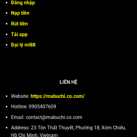
Đăng nhập
Nạp tiền
Rút tiền
Tải app
Đại lý ml88
LIÊN HỆ
Website:
https://mabuchi.co.com/
Hotline:
0905407609
Email:
contact@mabuchi.co.com
Address:
23 Tôn Thất Thuyết, Phường 18, Xóm Chiếu,
Hồ Chí Minh, Vietnam