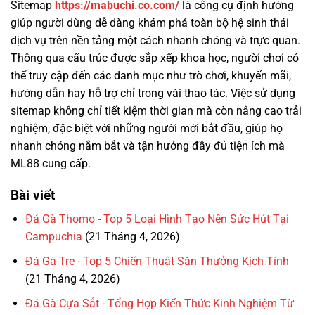
Sitemap
https://mabuchi.co.com/
là công cụ định hướng
giúp người dùng dễ dàng khám phá toàn bộ hệ sinh thái
dịch vụ trên nền tảng một cách nhanh chóng và trực quan.
Thông qua cấu trúc được sắp xếp khoa học, người chơi có
thể truy cập đến các danh mục như trò chơi, khuyến mãi,
hướng dẫn hay hỗ trợ chỉ trong vài thao tác. Việc sử dụng
sitemap không chỉ tiết kiệm thời gian mà còn nâng cao trải
nghiệm, đặc biệt với những người mới bắt đầu, giúp họ
nhanh chóng nắm bắt và tận hưởng đầy đủ tiện ích mà
ML88 cung cấp.
Bài viết
Đá Gà Thomo - Top 5 Loại Hình Tạo Nên Sức Hút Tại
Campuchia
(21 Tháng 4, 2026)
Đá Gà Tre - Top 5 Chiến Thuật Săn Thưởng Kịch Tính
(21 Tháng 4, 2026)
Đá Gà Cựa Sắt - Tổng Hợp Kiến Thức Kinh Nghiệm Từ