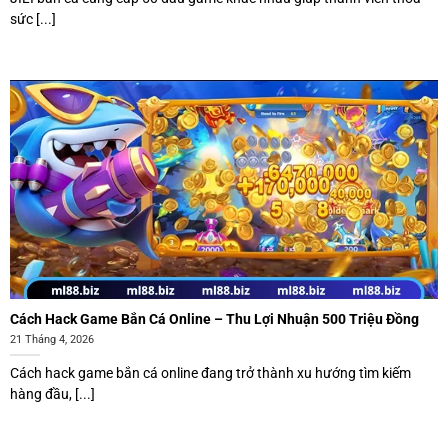
CQ9 Slot: Đội ngũ sáng tạo chuyên thiết kế phòng chơi
sức [...]
sang trọng dành cho nhóm đối tượng yêu thích phong
cách đại gia.
Sảnh chơi bắn cá ML88 xứng đáng để thử
Cách Hack Game Bắn Cá Online – Thu Lợi Nhuận 500 Triệu Đồng
21 Tháng 4, 2026
Kho vũ khí trong bắn cá ML88 tiêu diệt mục tiêu
Cách hack game bắn cá online đang trở thành xu hướng tìm kiếm
nhanh
hàng đầu, [...]
Bắn cá ML88
trang thiết bị vũ khí chiến đấu và đầu tư bài