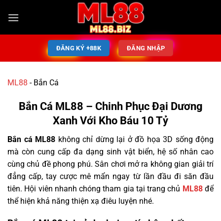
ĐĂNG KÝ +88K
ĐĂNG NHẬP
ML88
-
Bắn Cá
Bắn Cá ML88 – Chinh Phục Đại Dương
Xanh Với Kho Báu 10 Tỷ
Bắn cá ML88
không chỉ dừng lại ở đồ họa 3D sống động
mà còn cung cấp đa dạng sinh vật biển, hệ số nhân cao
cùng chủ đề phong phú. Sân chơi mở ra không gian giải trí
đẳng cấp, tay cược mê mẩn ngay từ lần đầu đi săn đầu
tiên. Hội viên nhanh chóng tham gia tại trang chủ
ML88
để
thể hiện khả năng thiện xạ điêu luyện nhé.