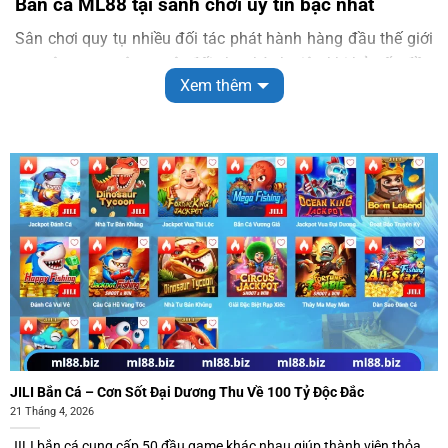
Bắn cá ML88 tại sảnh chơi uy tín bậc nhất
Sân chơi quy tụ nhiều đối tác phát hành hàng đầu thế giới
tạo nên sự an tâm tuyệt đối cho thành viên khi bỏ vốn đầu
Xem thêm
tư. Sự minh bạch cùng hệ thống vận hành trơn tru cam kết
đem lại giây phút thư giãn tuyệt vời khó quên đến từng bet
thủ.
JILI Games: Đơn vị sở hữu công nghệ xử lý hình ảnh hiện
đại tạo ra hiệu ứng nổ hũ vô cùng mãn nhãn.
TP Gaming: Nhà cung cấp mang tới hơn 50 thể loại săn
mục tiêu đa dạng từ bình dân đến cao cấp cho bạn chọn.
JDB Gaming: Thương hiệu nổi tiếng bởi cơ chế trả thưởng
linh hoạt hỗ trợ người chơi tích lũy điểm số nhanh chóng
đơn giản.
FC Fishing: Nơi tập hợp phiên bản
bắn cá ML88
có lối chơi
JILI Bắn Cá – Cơn Sốt Đại Dương Thu Về 100 Tỷ Độc Đắc
độc đáo kết hợp âm thanh sống động kích thích thị giác.
21 Tháng 4, 2026
JILI bắn cá cung cấp 50 đầu game khác nhau giúp thành viên thỏa