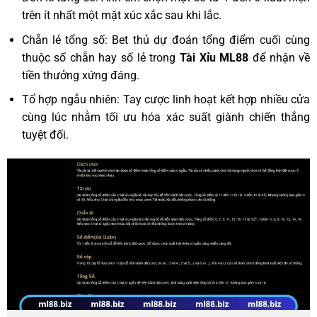
trên ít nhất một mặt xúc xắc sau khi lắc.
Chẵn lẻ tổng số: Bet thủ dự đoán tổng điểm cuối cùng
thuộc số chẵn hay số lẻ trong
Tài Xỉu ML88
để nhận về
tiền thưởng xứng đáng.
Tổ hợp ngẫu nhiên: Tay cược linh hoạt kết hợp nhiều cửa
cùng lúc nhằm tối ưu hóa xác suất giành chiến thắng
tuyệt đối.