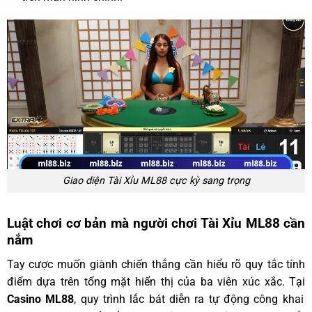
Giao diện Tài Xỉu ML88 cực kỳ sang trọng
Luật chơi cơ bản mà người chơi Tài Xỉu ML88 cần
nắm
Tay cược muốn giành chiến thắng cần hiểu rõ quy tắc tính
điểm dựa trên tổng mặt hiển thị của ba viên xúc xắc. Tại
Casino ML88
, quy trình lắc bát diễn ra tự động công khai