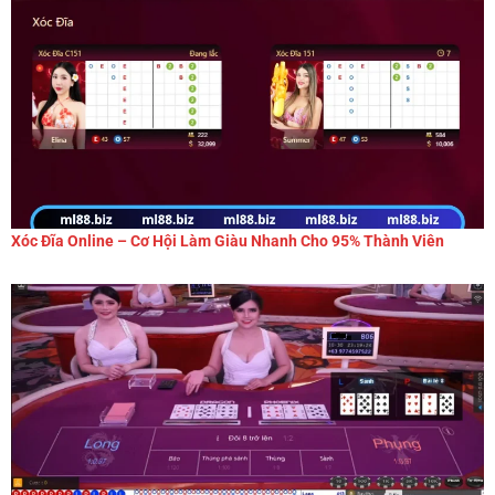
Xóc Đĩa Online – Cơ Hội Làm Giàu Nhanh Cho 95% Thành Viên