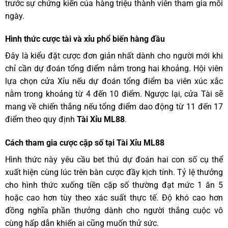
trước sự chứng kiến của hàng triệu thành viên tham gia mỗi
ngày.
Hình thức cược tài và xỉu phổ biến hàng đầu
Đây là kiểu đặt cược đơn giản nhất dành cho người mới khi
chỉ cần dự đoán tổng điểm nằm trong hai khoảng. Hội viên
lựa chọn cửa Xỉu nếu dự đoán tổng điểm ba viên xúc xắc
nằm trong khoảng từ 4 đến 10 điểm. Ngược lại, cửa Tài sẽ
mang về chiến thắng nếu tổng điểm dao động từ 11 đến 17
điểm theo quy định
Tài Xỉu ML88
.
Cách tham gia cược cặp số tại Tài Xỉu ML88
Hình thức này yêu cầu bet thủ dự đoán hai con số cụ thể
xuất hiện cùng lúc trên bàn cược đầy kịch tính. Tỷ lệ thưởng
cho hình thức xuống tiền cặp số thường đạt mức 1 ăn 5
hoặc cao hơn tùy theo xác suất thực tế. Độ khó cao hơn
đồng nghĩa phần thưởng dành cho người thắng cuộc vô
cùng hấp dẫn khiến ai cũng muốn thử sức.