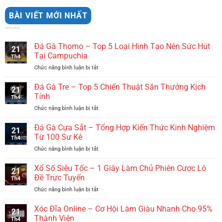
BÀI VIẾT MỚI NHẤT
Đá Gà Thomo – Top 5 Loại Hình Tạo Nên Sức Hút
21
Tại Campuchia
Th4
Chức năng bình luận bị tắt
ở
Đá
Gà
Đá Gà Tre – Top 5 Chiến Thuật Săn Thưởng Kịch
21
Thomo
Tính
Th4
–
Chức năng bình luận bị tắt
ở
Top
Đá
5
Gà
Đá Gà Cựa Sắt – Tổng Hợp Kiến Thức Kinh Nghiệm
Loại
21
Tre
Hình
Từ 100 Sư Kê
Th4
–
Tạo
Chức năng bình luận bị tắt
ở
Top
Nên
Đá
5
Sức
Gà
Xổ Số Siêu Tốc – 1 Giây Làm Chủ Phiên Cược Lô
Chiến
Hút
21
Cựa
Thuật
Đề Trực Tuyến
Tại
Th4
Sắt
Săn
Campuchia
Chức năng bình luận bị tắt
ở
–
Thưởng
Xổ
Tổng
Kịch
Số
Xóc Đĩa Online – Cơ Hội Làm Giàu Nhanh Cho 95%
Hợp
Tính
21
Siêu
Kiến
Thành Viên
Th4