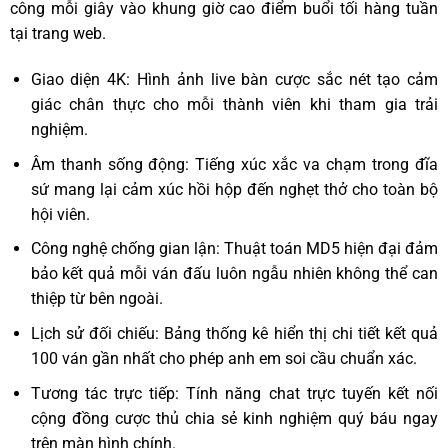
công mỗi giây vào khung giờ cao điểm buổi tối hàng tuần
tại trang web.
Giao diện 4K: Hình ảnh live bàn cược sắc nét tạo cảm
giác chân thực cho mỗi thành viên khi tham gia trải
nghiệm.
Âm thanh sống động: Tiếng xúc xắc va chạm trong đĩa
sứ mang lại cảm xúc hồi hộp đến nghẹt thở cho toàn bộ
hội viên.
Công nghệ chống gian lận: Thuật toán MD5 hiện đại đảm
bảo kết quả mỗi ván đấu luôn ngẫu nhiên không thể can
thiệp từ bên ngoài.
Lịch sử đối chiếu: Bảng thống kê hiển thị chi tiết kết quả
100 ván gần nhất cho phép anh em soi cầu chuẩn xác.
Tương tác trực tiếp: Tính năng chat trực tuyến kết nối
cộng đồng cược thủ chia sẻ kinh nghiệm quý báu ngay
trên màn hình chính.