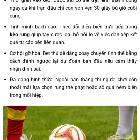
Thời gian vào kèo: Cược thủ có thể đặt lệnh thành công
ngay cả khi trận đấu chỉ còn vỏn vẹn 30 giây bù giờ cuối
cùng.
Tính minh bạch cao: Theo dõi diễn biến trực tiếp trong
kèo rung
giúp tay cược loại bỏ nỗi lo về việc dàn xếp kết
quả từ các bên liên quan.
Cơ hội gỡ hòa: Bet thủ dễ dàng xoay chuyển tình thế bằng
cách đánh ngược lại dự đoán ban đầu nếu cảm thấy
nhận định sai.
Đa dạng hình thức: Ngoài bàn thắng thì người chơi còn
thoải mái lựa chọn rung thẻ phạt hoặc số quả ném biên
trong mỗi hiệp.