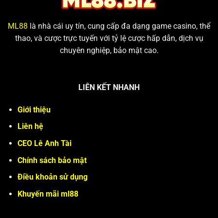
ML88
là nhà cái uy tín, cung cấp đa dạng game casino, thể
thao, và cược trực tuyến với tỷ lệ cược hấp dẫn, dịch vụ
chuyên nghiệp, bảo mật cao.
LIÊN KẾT NHANH
Giới thiệu
Liên hệ
CEO Lê Anh Tài
Chính sách bảo mật
Điều khoản sử dụng
Khuyến mãi ml88