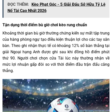
ĐỌC THÊM:
Kèo Phạt Góc - 5 Giải Đấu Sở Hữu Tỷ Lệ
Nổ Tài Cao Nhất 2026
Tận dụng thời điểm bù giờ chơi kèo rung chuẩn
Khoảng thời gian bù giờ thường chứng kiến sự mất tập trung
của hàng phòng ngự tạo điều kiện thuận lợi cho các tay săn
bàn. Theo ghi nhận thực tế có khoảng 12% số bàn thắng tại
giải Ngoại hạng Anh được ghi sau khi đồng hồ điểm phút
thứ 90. Người chơi chọn cửa Tài lúc này thường nhận về
mức lợi nhuận gấp đôi so với thời điểm đầu trận đấu căng
thẳng.