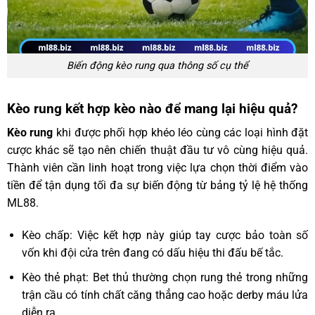
Biến động kèo rung qua thông số cụ thể
Kèo rung kết hợp kèo nào để mang lại hiệu quả?
Kèo rung
khi được phối hợp khéo léo cùng các loại hình đặt
cược khác sẽ tạo nên chiến thuật đầu tư vô cùng hiệu quả.
Thành viên cần linh hoạt trong việc lựa chọn thời điểm vào
tiền để tận dụng tối đa sự biến động từ bảng tỷ lệ hệ thống
ML88.
Kèo chấp: Việc kết hợp này giúp tay cược bảo toàn số
vốn khi đội cửa trên đang có dấu hiệu thi đấu bế tắc.
Kèo thẻ phạt: Bet thủ thường chọn rung thẻ trong những
trận cầu có tính chất căng thẳng cao hoặc derby máu lửa
diễn ra.