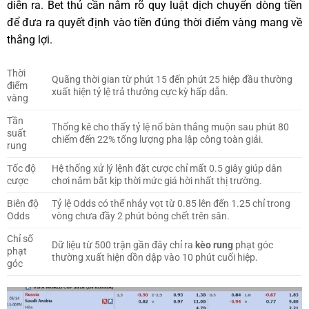
diễn ra. Bet thủ cần nắm rõ quy luật dịch chuyển dòng tiền
để đưa ra quyết định vào tiền đúng thời điểm vàng mang về
thắng lợi.
Thời
Quãng thời gian từ phút 15 đến phút 25 hiệp đầu thường
điểm
xuất hiện tỷ lệ trả thưởng cực kỳ hấp dẫn.
vàng
Tần
Thống kê cho thấy tỷ lệ nổ bàn thắng muộn sau phút 80
suất
chiếm đến 22% tổng lượng pha lập công toàn giải.
rung
Tốc độ
Hệ thống xử lý lệnh đặt cược chỉ mất 0.5 giây giúp dân
cược
chơi nắm bắt kịp thời mức giá hời nhất thị trường.
Biên độ
Tỷ lệ Odds có thể nhảy vọt từ 0.85 lên đến 1.25 chỉ trong
Odds
vòng chưa đầy 2 phút bóng chết trên sân.
Chỉ số
Dữ liệu từ 500 trận gần đây chỉ ra
kèo rung
phạt góc
phạt
thường xuất hiện dồn dập vào 10 phút cuối hiệp.
góc