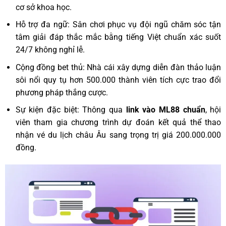
cơ sở khoa học.
Hỗ trợ đa ngữ: Sân chơi phục vụ đội ngũ chăm sóc tận
tâm giải đáp thắc mắc bằng tiếng Việt chuẩn xác suốt
24/7 không nghỉ lễ.
Cộng đồng bet thủ: Nhà cái xây dựng diễn đàn thảo luận
sôi nổi quy tụ hơn 500.000 thành viên tích cực trao đổi
phương pháp thắng cược.
Sự kiện đặc biệt: Thông qua
link vào ML88 chuẩn
, hội
viên tham gia chương trình dự đoán kết quả thể thao
nhận vé du lịch châu Âu sang trọng trị giá 200.000.000
đồng.