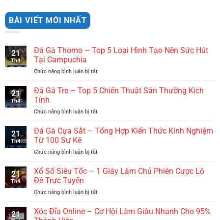
BÀI VIẾT MỚI NHẤT
Đá Gà Thomo – Top 5 Loại Hình Tạo Nên Sức Hút
21
Tại Campuchia
Th4
Chức năng bình luận bị tắt
ở
Đá
Gà
Đá Gà Tre – Top 5 Chiến Thuật Săn Thưởng Kịch
21
Thomo
Tính
Th4
–
Chức năng bình luận bị tắt
ở
Top
Đá
5
Gà
Đá Gà Cựa Sắt – Tổng Hợp Kiến Thức Kinh Nghiệm
Loại
21
Tre
Hình
Từ 100 Sư Kê
Th4
–
Tạo
Chức năng bình luận bị tắt
ở
Top
Nên
Đá
5
Sức
Gà
Xổ Số Siêu Tốc – 1 Giây Làm Chủ Phiên Cược Lô
Chiến
Hút
21
Cựa
Thuật
Đề Trực Tuyến
Tại
Th4
Sắt
Săn
Campuchia
Chức năng bình luận bị tắt
ở
–
Thưởng
Xổ
Tổng
Kịch
Số
Xóc Đĩa Online – Cơ Hội Làm Giàu Nhanh Cho 95%
Hợp
Tính
21
Siêu
Kiến