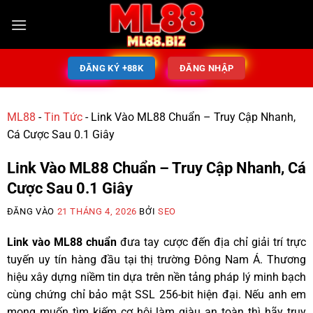
ĐĂNG KÝ +88K
ĐĂNG NHẬP
ML88
-
Tin Tức
-
Link Vào ML88 Chuẩn – Truy Cập Nhanh,
Cá Cược Sau 0.1 Giây
Link Vào ML88 Chuẩn – Truy Cập Nhanh, Cá
Cược Sau 0.1 Giây
ĐĂNG VÀO
21 THÁNG 4, 2026
BỞI
SEO
Link vào ML88 chuẩn
đưa tay cược đến địa chỉ giải trí trực
tuyến uy tín hàng đầu tại thị trường Đông Nam Á. Thương
hiệu xây dựng niềm tin dựa trên nền tảng pháp lý minh bạch
cùng chứng chỉ bảo mật SSL 256-bit hiện đại. Nếu anh em
mong muốn tìm kiếm cơ hội làm giàu an toàn thì hãy truy