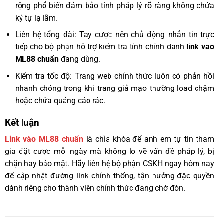
rộng phổ biến đảm bảo tính pháp lý rõ ràng không chứa
ký tự lạ lẫm.
Liên hệ tổng đài: Tay cược nên chủ động nhắn tin trực
tiếp cho bộ phận hỗ trợ kiểm tra tính chính danh
link vào
ML88 chuẩn
đang dùng.
Kiểm tra tốc độ: Trang web chính thức luôn có phản hồi
nhanh chóng trong khi trang giả mạo thường load chậm
hoặc chứa quảng cáo rác.
Kết luận
Link vào ML88 chuẩn
là chìa khóa để anh em tự tin tham
gia đặt cược mỗi ngày mà không lo về vấn đề pháp lý, bị
chặn hay bảo mật. Hãy liên hệ bộ phận CSKH ngay hôm nay
để cập nhật đường link chính thống, tận hưởng đặc quyền
dành riêng cho thành viên chính thức đang chờ đón.