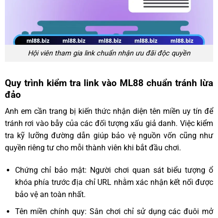
Hội viên tham gia link chuẩn nhận ưu đãi độc quyền
Quy trình kiểm tra link vào ML88 chuẩn tránh lừa
đảo
Anh em cần trang bị kiến thức nhận diện tên miền uy tín để
tránh rơi vào bẫy của các đối tượng xấu giả danh. Việc kiểm
tra kỹ lưỡng đường dẫn giúp bảo vệ nguồn vốn cũng như
quyền riêng tư cho mỗi thành viên khi bắt đầu chơi.
Chứng chỉ bảo mật: Người chơi quan sát biểu tượng ổ
khóa phía trước địa chỉ URL nhằm xác nhận kết nối được
bảo vệ an toàn nhất.
Tên miền chính quy: Sân chơi chỉ sử dụng các đuôi mở