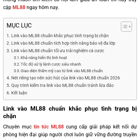
cập
ML88
ngay hôm nay.
MỤC LỤC
Link vào ML88 chuẩn khắc phục tình trạng bị chặn
Link vào ML88 chuẩn tích hợp tính năng bảo vệ đa lớp
Link vào ML88 chuẩn tối ưu trải nghiệm cá cược
Khả năng hiển thị linh hoạt
Tốc độ xử lý lệnh cược siêu nhanh
Giao diện thẩm mỹ cao từ link vào ML88 chuẩn
Nét riêng tạo nên sức hút của link vào ML88 chuẩn 2026
Quy trình kiểm tra link vào ML88 chuẩn tránh lừa đảo
Kết luận
Link vào ML88 chuẩn khắc phục tình trạng bị
chặn
Chuyên mục
tin tức ML88
cung cấp giải pháp kết nối dự
phòng hiện đại giúp người chơi luôn giữ vững đường truyền