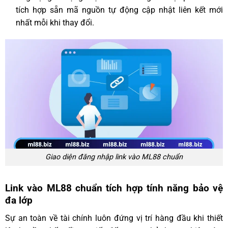
tích hợp sẵn mã nguồn tự động cập nhật liên kết mới
nhất mỗi khi thay đổi.
Giao diện đăng nhập link vào ML88 chuẩn
Link vào ML88 chuẩn tích hợp tính năng bảo vệ
đa lớp
Sự an toàn về tài chính luôn đứng vị trí hàng đầu khi thiết