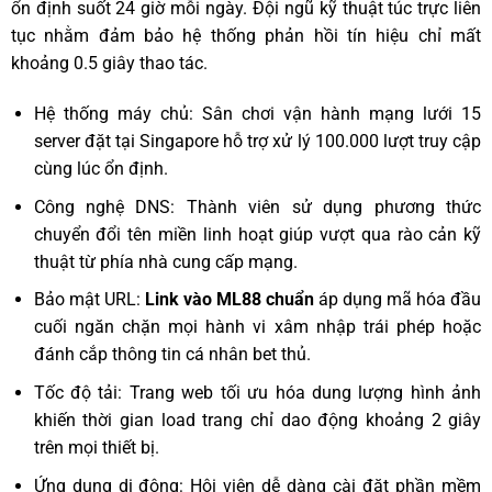
ổn định suốt 24 giờ mỗi ngày. Đội ngũ kỹ thuật túc trực liên
tục nhằm đảm bảo hệ thống phản hồi tín hiệu chỉ mất
khoảng 0.5 giây thao tác.
Hệ thống máy chủ: Sân chơi vận hành mạng lưới 15
server đặt tại Singapore hỗ trợ xử lý 100.000 lượt truy cập
cùng lúc ổn định.
Công nghệ DNS: Thành viên sử dụng phương thức
chuyển đổi tên miền linh hoạt giúp vượt qua rào cản kỹ
thuật từ phía nhà cung cấp mạng.
Bảo mật URL:
Link vào ML88 chuẩn
áp dụng mã hóa đầu
cuối ngăn chặn mọi hành vi xâm nhập trái phép hoặc
đánh cắp thông tin cá nhân bet thủ.
Tốc độ tải: Trang web tối ưu hóa dung lượng hình ảnh
khiến thời gian load trang chỉ dao động khoảng 2 giây
trên mọi thiết bị.
Ứng dụng di động: Hội viên dễ dàng cài đặt phần mềm