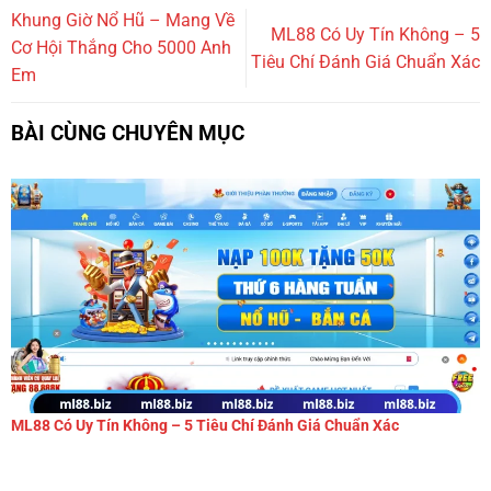
Khung Giờ Nổ Hũ – Mang Về
ML88 Có Uy Tín Không – 5
Cơ Hội Thắng Cho 5000 Anh
Tiêu Chí Đánh Giá Chuẩn Xác
Em
BÀI CÙNG CHUYÊN MỤC
ML88 Có Uy Tín Không – 5 Tiêu Chí Đánh Giá Chuẩn Xác