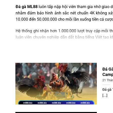
Đá gà ML88
luôn tấp nập hội viên tham gia nhờ giao d
nhằm đảm bảo hình ảnh sắc nét chuẩn 4K không xảy 
10.000 đến 50.000.000 cho mỗi lần xuống tiền cá cược
Hệ thống ghi nhận hơn 1.000.000 lượt truy cập mỗi 
luận viên chuyên nghiệp dẫn dắt bằng tiếng Việt tạo 
nổi tiếng hàng đầu khu vực Đông Nam Á quy tụ tại đây
Đá Gà
Camp
21 Thán
Đá gà 
[...]