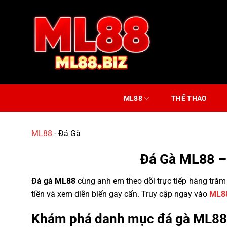
ML88
THỂ THAO
ML88
-
Đá Gà
Đá Gà ML88 –
Đá gà ML88
cùng anh em theo dõi trực tiếp hàng trăm 
tiền và xem diễn biến gay cấn. Truy cập ngay vào
ML8
Khám phá danh mục đá gà ML88 