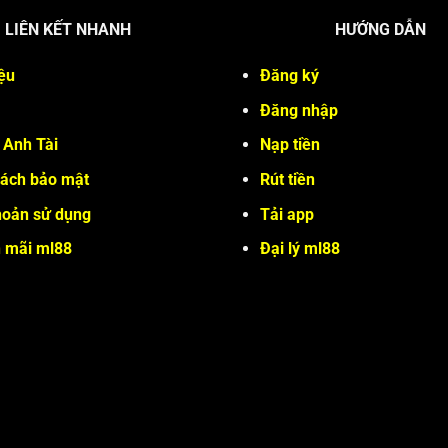
hiện tự động hóa hoàn toàn giúp tiết kiệm thời gian chờ đợi ch
LIÊN KẾT NHANH
HƯỚNG DẪN
 hiện đại tương thích mọi hệ điều hành phổ biến giúp đặt cược
iệu
Đăng ký
đá gà ML88 cực đa dạng
ệ
Đăng nhập
hất nhằm đáp ứng nhu cầu giải trí phong phú của hội viên
casin
 Anh Tài
Nạp tiền
t ra sân thi đấu.
sách bảo mật
Rút tiền
hoản sử dụng
Tải app
c lẹm vào chân chiến kê tạo nên sát thương vô cùng lớn cho đ
 mãi ml88
Đại lý ml88
 thể hội viên theo dõi. Người chơi cần quan sát kỹ kỹ năng ra đ
o
p gia tăng khả năng đâm xuyên qua lớp lông dày của đối thủ. Lố
ng. Hội viên tham gia đặt cược
đá gà ML88
sẽ được chứng kiến