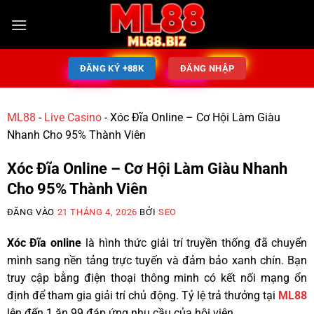
ĐĂNG KÝ +88K
ĐĂNG NHẬP
ML88
-
Live Casino
-
Xóc Đĩa Online – Cơ Hội Làm Giàu
Nhanh Cho 95% Thành Viên
Xóc Đĩa Online – Cơ Hội Làm Giàu Nhanh
Cho 95% Thành Viên
ĐĂNG VÀO
21 THÁNG 4, 2026
BỞI
SEO
Xóc Đĩa online
là hình thức giải trí truyền thống đã chuyển
mình sang nền tảng trực tuyến và đảm bảo xanh chín. Bạn
truy cập bằng điện thoại thông minh có kết nối mạng ổn
định để tham gia giải trí chủ động. Tỷ lệ trả thưởng tại
ML88
lên đến 1 ăn 99 đáp ứng nhu cầu của hội viên.