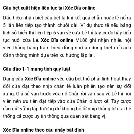
Cầu bệt xuất hiện liên tục tại Xóc Dĩa online
Dấu hiệu nhận biết cầu bệt là khi kết quả chẵn hoặc lẻ nổ ra
5 lần liên tiếp tạo thành chuỗi dài. Ví dụ thực tế nếu bảng
lịch sử hiển thị liên tiếp 6 ván về cửa Lẻ thì tay cược hãy tiếp
tục nuôi cửa Lẻ.
Xóc Đĩa online
ML88 ghi nhận nhiều hội
viên thắng hàng trăm triệu đồng nhờ áp dụng triệt để cách
đánh thông minh dựa trên xu hướng lặp lại.
Cầu đảo 1-1 mang tính quy luật
Dạng cầu
Xóc Đĩa online
yêu cầu bet thủ phải linh hoạt thay
đổi cửa đặt theo nhịp chẵn lẻ luân phiên tạo nên sự đối
xứng. Giả sử ván trước vừa nổ Chẵn rồi ván sau về Lẻ thì hội
viên nên ưu tiên đặt tiếp vào cửa Chẵn ở lượt kế. Tay cược
cần giữ vững lập trường để không bỏ lỡ nhịp thắng lớn tại hệ
thống cá cược uy tín thông qua quan sát bảng vị.
Xóc Đĩa online theo cầu nhảy bất định