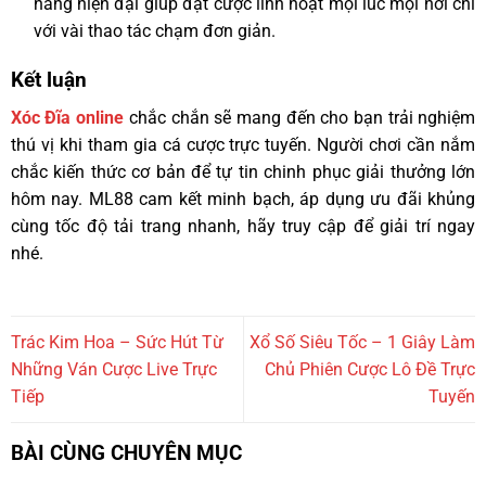
năng hiện đại giúp đặt cược linh hoạt mọi lúc mọi nơi chỉ
với vài thao tác chạm đơn giản.
Kết luận
Xóc Đĩa online
chắc chắn sẽ mang đến cho bạn trải nghiệm
thú vị khi tham gia cá cược trực tuyến. Người chơi cần nắm
chắc kiến thức cơ bản để tự tin chinh phục giải thưởng lớn
hôm nay. ML88 cam kết minh bạch, áp dụng ưu đãi khủng
cùng tốc độ tải trang nhanh, hãy truy cập để giải trí ngay
nhé.
Trác Kim Hoa – Sức Hút Từ
Xổ Số Siêu Tốc – 1 Giây Làm
Những Ván Cược Live Trực
Chủ Phiên Cược Lô Đề Trực
Tiếp
Tuyến
BÀI CÙNG CHUYÊN MỤC