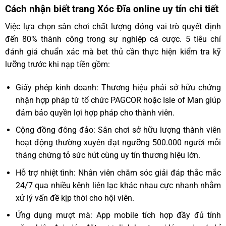
Cách nhận biết trang Xóc Đĩa online uy tín chi tiết
Việc lựa chọn sân chơi chất lượng đóng vai trò quyết định
đến 80% thành công trong sự nghiệp cá cược. 5 tiêu chí
đánh giá chuẩn xác mà bet thủ cần thực hiện kiểm tra kỹ
lưỡng trước khi nạp tiền gồm:
Giấy phép kinh doanh: Thương hiệu phải sở hữu chứng
nhận hợp pháp từ tổ chức PAGCOR hoặc Isle of Man giúp
đảm bảo quyền lợi hợp pháp cho thành viên.
Cộng đồng đông đảo: Sân chơi sở hữu lượng thành viên
hoạt động thường xuyên đạt ngưỡng 500.000 người mỗi
tháng chứng tỏ sức hút cùng uy tín thương hiệu lớn.
Hỗ trợ nhiệt tình: Nhân viên chăm sóc giải đáp thắc mắc
24/7 qua nhiều kênh liên lạc khác nhau cực nhanh nhằm
xử lý vấn đề kịp thời cho hội viên.
Ứng dụng mượt mà: App mobile tích hợp đầy đủ tính