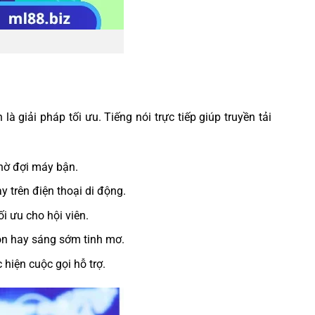
 giải pháp tối ưu. Tiếng nói trực tiếp giúp truyền tải
chờ đợi máy bận.
y trên điện thoại di động.
i ưu cho hội viên.
ộn hay sáng sớm tinh mơ.
hiện cuộc gọi hỗ trợ.