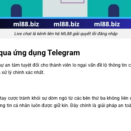
Live chat là kênh liên hệ ML88 giải quyết lỗi đăng nhập
 qua ứng dụng Telegram
sự an tâm tuyệt đối cho thành viên lo ngại vấn đề lộ thông tin
a xử lý chính xác nhất.
tay cược tránh khỏi sự dòm ngó từ các bên thứ ba không liên q
ông tin cá nhân luôn được giữ kín. Đây chính là giải pháp an t