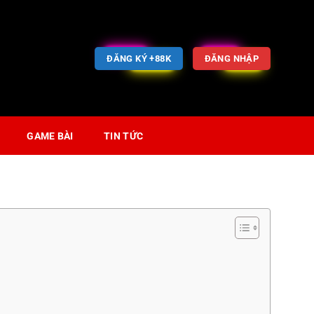
ĐĂNG KÝ +88K
ĐĂNG NHẬP
GAME BÀI
TIN TỨC