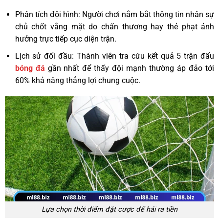
Phân tích đội hình: Người chơi nắm bắt thông tin nhân sự
chủ chốt vắng mặt do chấn thương hay thẻ phạt ảnh
hưởng trực tiếp cục diện trận.
Lịch sử đối đầu: Thành viên tra cứu kết quả 5 trận đấu
bóng đá
gần nhất để thấy đội mạnh thường áp đảo tới
60% khả năng thắng lợi chung cuộc.
Lựa chọn thời điểm đặt cược để hái ra tiền