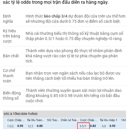
xác tỷ lệ odds trong mọi trận đấu diễn ra hàng ngày.
Định
Hình thức
kèo chấp 3/4
dự đoán đội cửa trên ưu thế hơn
nghĩa
sẽ nhường đội cửa dưới 0.75 đơn vị điểm số cách biệt.
Ký hiệu
Nhà cái thường biểu thị thông số kỹ thuật bằng cụm số
trên bảng
thập phân 0.5/1 hoặc 0.75 đầy chuyên nghiệp rõ ràng.
cược
Thành viên dựa vào phong độ thực tế nhằm phân định
Bản chất
khả năng vượt rào cản tỷ lệ từ phía chuyên gia phân
tích.
Cơ chế
Bạn nhận trọn vẹn ngân sách nếu câu lạc bộ được ưu
thanh
tiên thắng cách biệt tối thiểu hai bàn thắng trở lên.
toán
Thành viên thường xuyên quan sát mức lợi nhuận dao
Biến động
động khoảng 0.85 tới 0.98 trước khi tiếng còi bắt đầu
thông số
cuộc chơi.