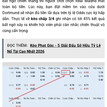
bất ngờ chiến thắng thì người chơi chọn Real Madrid mất
toàn bộ tiền. Lúc này, bạn đặt niềm tin vào cửa dưới
Dortmund sẽ nhận đủ tiền lãi dựa trên tỷ lệ Odds cực kỳ hấp
dẫn. Thực tế về
kèo chấp 3/4
ghi nhận có tới 45% kết quả
bất ngờ xảy ra khiến hội viên phải cân nhắc chiến thuật vô
cùng cẩn trọng.
ĐỌC THÊM:
Kèo Phạt Góc - 5 Giải Đấu Sở Hữu Tỷ Lệ
Nổ Tài Cao Nhất 2026