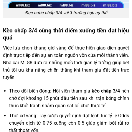
Đọc cược chấp 3/4 với 3 trường hợp cụ thể
Kèo chấp 3/4 cùng thời điểm xuống tiền đạt hiệu
quả
Việc lựa chọn khung giờ vàng để thực hiện giao dịch quyết
định trực tiếp đến sự an toàn nguồn vốn của mỗi thành viên.
Nhà cái ML88 đưa ra những mốc thời gian lý tưởng giúp bet
thủ tối ưu khả năng chiến thắng khi tham gia đặt tiền trực
tuyến.
Theo dõi biến động: Hội viên tham gia
kèo chấp 3/4
nên
chờ đợi khoảng 15 phút đầu tiên sau khi trận bóng chính
thức khởi tranh nhằm quan sát lối chơi thực tế.
Thời cơ vàng: Tay cược quyết định đặt lệnh lúc tỷ lệ Odds
chuyển dịch từ 0.75 xuống còn 0.5 giúp giảm bớt rủi ro
thất thoát vốn.