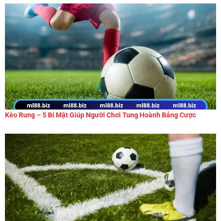
Kèo Rung – 5 Bí Mật Giúp Người Chơi Tung Hoành Bảng Cược