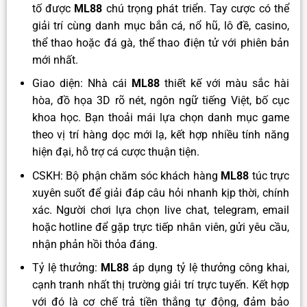
tố được
ML88
chú trọng phát triển. Tay cược có thể
giải trí cùng danh mục bắn cá, nổ hũ, lô đề, casino,
thể thao hoặc đá gà, thể thao điện tử với phiên bản
mới nhất.
Giao diện: Nhà cái
ML88
thiết kế với màu sắc hài
hòa, đồ họa 3D rõ nét, ngôn ngữ tiếng Việt, bố cục
khoa học. Bạn thoải mái lựa chọn danh mục game
theo vị trí hàng dọc mới lạ, kết hợp nhiều tính năng
hiện đại, hỗ trợ cá cược thuận tiện.
CSKH: Bộ phận chăm sóc khách hàng
ML88
túc trực
xuyên suốt để giải đáp câu hỏi nhanh kịp thời, chính
xác. Người chơi lựa chọn live chat, telegram, email
hoặc hotline để gặp trực tiếp nhân viên, gửi yêu cầu,
nhận phản hồi thỏa đáng.
Tỷ lệ thưởng:
ML88
áp dụng tỷ lệ thưởng công khai,
cạnh tranh nhất thị trường giải trí trực tuyến. Kết hợp
với đó là cơ chế trả tiền thắng tự động, đảm bảo