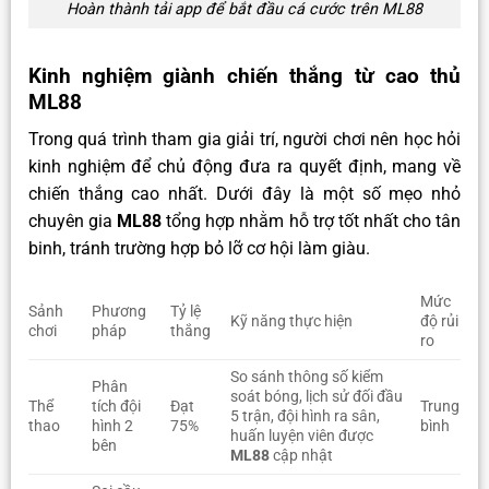
Hoàn thành tải app để bắt đầu cá cước trên ML88
Kinh nghiệm giành chiến thắng từ cao thủ
ML88
Trong quá trình tham gia giải trí, người chơi nên học hỏi
kinh nghiệm để chủ động đưa ra quyết định, mang về
chiến thắng cao nhất. Dưới đây là một số mẹo nhỏ
chuyên gia
ML88
tổng hợp nhằm hỗ trợ tốt nhất cho tân
binh, tránh trường hợp bỏ lỡ cơ hội làm giàu.
Mức
Sảnh
Phương
Tỷ lệ
Kỹ năng thực hiện
độ rủi
chơi
pháp
thắng
ro
So sánh thông số kiểm
Phân
soát bóng, lịch sử đối đầu
Thể
tích đội
Đạt
Trung
5 trận, đội hình ra sân,
thao
hình 2
75%
bình
huấn luyện viên được
bên
ML88
cập nhật