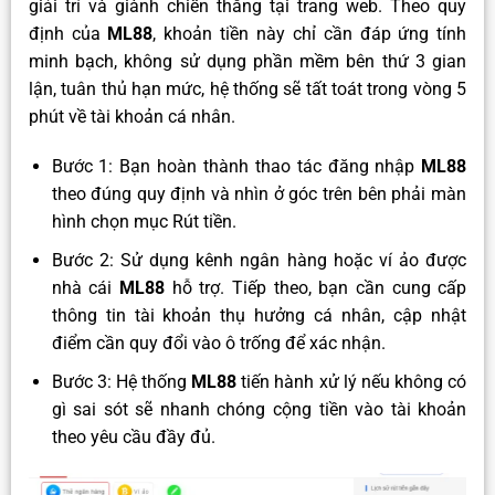
giải trí và giành chiến thắng tại trang web. Theo quy
định của
ML88
, khoản tiền này chỉ cần đáp ứng tính
minh bạch, không sử dụng phần mềm bên thứ 3 gian
lận, tuân thủ hạn mức, hệ thống sẽ tất toát trong vòng 5
phút về tài khoản cá nhân.
Bước 1: Bạn hoàn thành thao tác đăng nhập
ML88
theo đúng quy định và nhìn ở góc trên bên phải màn
hình chọn mục Rút tiền.
Bước 2: Sử dụng kênh ngân hàng hoặc ví ảo được
nhà cái
ML88
hỗ trợ. Tiếp theo, bạn cần cung cấp
thông tin tài khoản thụ hưởng cá nhân, cập nhật
điểm cần quy đổi vào ô trống để xác nhận.
Bước 3: Hệ thống
ML88
tiến hành xử lý nếu không có
gì sai sót sẽ nhanh chóng cộng tiền vào tài khoản
theo yêu cầu đầy đủ.