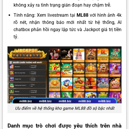
không xảy ra tình trạng gián đoạn hay chậm trễ.
Tính năng: Xem livestream tại
ML88
với hình ảnh 4k
rõ nét, nhận thông báo mới nhất từ hệ thống, AI
chatbox phản hồi ngay lập tức và Jackpot giá trị tiền
tỷ.
Ưu điểm về hệ thống kho game ML88 đồ sộ bậc nhất
Danh mục trò chơi được yêu thích trên nhà