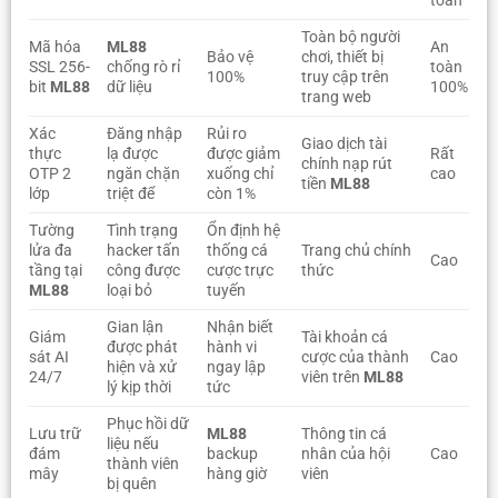
toàn
Toàn bộ người
Mã hóa
ML88
An
Bảo vệ
chơi, thiết bị
SSL 256-
chống rò rỉ
toàn
100%
truy cập trên
bit
ML88
dữ liệu
100%
trang web
Xác
Đăng nhập
Rủi ro
Giao dịch tài
thực
lạ được
được giảm
Rất
chính nạp rút
OTP 2
ngăn chặn
xuống chỉ
cao
tiền
ML88
lớp
triệt để
còn 1%
Tường
Tình trạng
Ổn định hệ
lửa đa
hacker tấn
thống cá
Trang chủ chính
Cao
tầng tại
công được
cược trực
thức
ML88
loại bỏ
tuyến
Gian lận
Nhận biết
Giám
Tài khoản cá
được phát
hành vi
sát AI
cược của thành
Cao
hiện và xử
ngay lập
24/7
viên trên
ML88
lý kịp thời
tức
Phục hồi dữ
Lưu trữ
ML88
Thông tin cá
liệu nếu
đám
backup
nhân của hội
Cao
thành viên
mây
hàng giờ
viên
bị quên