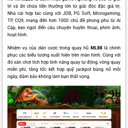
trí và ẩn chứa tiền thưởng lớn từ giải độc đặc giá trị.
Nhà cái hợp tác cùng với JDB, PG Soft, Microgaming,
TP, CQ9, mang đến hơn 1000 chủ đề phong phú từ Ai
Cập, kẹo ngọt đến câu chuyện huyền thoại, phim ảnh,
hoạt hình.
Nhiệm vụ của dân cược trong quay hũ
ML88
là chinh
phục các biểu tượng xuất hiện trên màn hình. Cùng với
đó sân chơi tích hợp tính năng quay tự động, vòng quay
miễn phí, tăng tốc kết hợp quỹ jackpot bùng nổ mỗi
ngày, đảm bảo không làm bạn thất vọng.